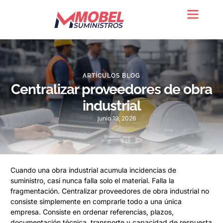
Quienes somos
ARTÍCULOS BLOG
Centralizar proveedores de obra
industrial
junio 19, 2026
Cuando una obra industrial acumula incidencias de
suministro, casi nunca falla solo el material. Falla la
fragmentación. Centralizar proveedores de obra industrial no
consiste simplemente en comprarle todo a una única
empresa. Consiste en ordenar referencias, plazos,
documentación técnica, transporte y capacidad de respuesta