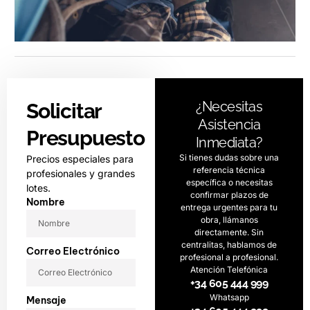
¿Necesitas
Solicitar
Asistencia
Presupuesto
Inmediata?
Si tienes dudas sobre una
Precios especiales para
referencia técnica
profesionales y grandes
específica o necesitas
lotes.
confirmar plazos de
Nombre
entrega urgentes para tu
obra, llámanos
directamente. Sin
centralitas, hablamos de
Correo Electrónico
profesional a profesional.
Atención Telefónica
+34 605 444 999
Whatsapp
Mensaje