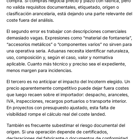
compra. Si compras negocia precio y plazo con fábrica, pero
no valida requisitos documentales, etiquetado, origen o
clasificación arancelaria, está dejando una parte relevante del
coste fuera del análisis.
El segundo error es trabajar con descripciones comerciales
demasiado vagas. Expresiones como “material de fontanería”,
“accesorios metálicos” o “componentes varios” no sirven para
una operativa seria. Aduanas necesita identificar naturaleza,
uso, composición y, según el caso, valor y normativa
aplicable. Cuanto más técnico y preciso sea el expediente,
menos margen para incidencias.
El tercero es no anticipar el impacto del Incoterm elegido. Un
precio aparentemente competitivo puede dejar fuera costes
que luego recaen sobre el importador: despacho, aranceles,
IVA, inspecciones, recargos portuarios o transporte interior.
En proyectos con presupuesto ajustado, esta falta de
visibilidad rompe el cálculo real del coste landed.
También es frecuente subestimar el riesgo documental del
origen. Si una operación depende de certificados,
declaraciones del fabricante o documentos de conformidad,