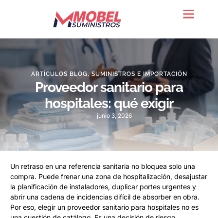
Quienes somos
ARTÍCULOS BLOG
,
SUMINISTROS E IMPORTACIÓN
Proveedor sanitario para
hospitales: qué exigir
junio 3, 2026
Un retraso en una referencia sanitaria no bloquea solo una
compra. Puede frenar una zona de hospitalización, desajustar
la planificación de instaladores, duplicar portes urgentes y
abrir una cadena de incidencias difícil de absorber en obra.
Por eso, elegir un proveedor sanitario para hospitales no es
una cuestión de catálogo. Es una decisión de riesgo