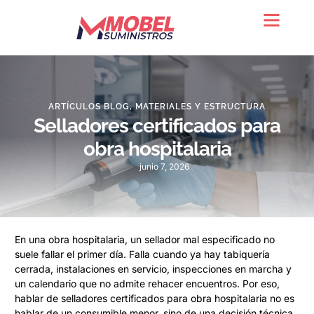
Quienes somos
ARTÍCULOS BLOG
,
MATERIALES Y ESTRUCTURA
Selladores certificados para
obra hospitalaria
junio 7, 2026
En una obra hospitalaria, un sellador mal especificado no
suele fallar el primer día. Falla cuando ya hay tabiquería
cerrada, instalaciones en servicio, inspecciones en marcha y
un calendario que no admite rehacer encuentros. Por eso,
hablar de selladores certificados para obra hospitalaria no es
hablar de un consumible menor, sino de una decisión técnica