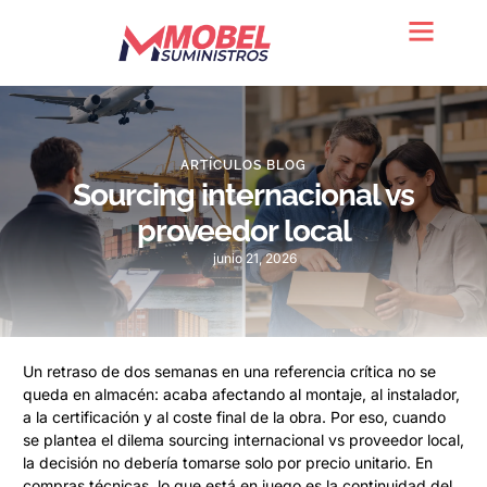
Quienes somos
ARTÍCULOS BLOG
Sourcing internacional vs
proveedor local
junio 21, 2026
Un retraso de dos semanas en una referencia crítica no se
queda en almacén: acaba afectando al montaje, al instalador,
a la certificación y al coste final de la obra. Por eso, cuando
se plantea el dilema sourcing internacional vs proveedor local,
la decisión no debería tomarse solo por precio unitario. En
compras técnicas, lo que está en juego es la continuidad del