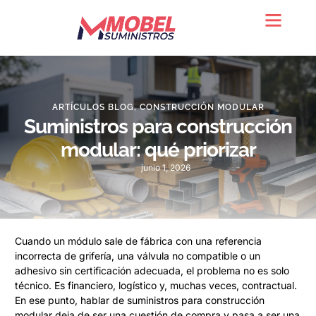
Quienes somos
ARTÍCULOS BLOG
,
CONSTRUCCIÓN MODULAR
Suministros para construcción
modular: qué priorizar
junio 1, 2026
Cuando un módulo sale de fábrica con una referencia
incorrecta de grifería, una válvula no compatible o un
adhesivo sin certificación adecuada, el problema no es solo
técnico. Es financiero, logístico y, muchas veces, contractual.
En ese punto, hablar de suministros para construcción
modular deja de ser una cuestión de compra y pasa a ser una