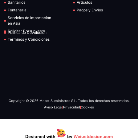
Sanitarios
Artículos
Fontanería
Pagos y Envios
Servicios de Importación
en Asia
Solicitar Presupuesto
Política de Devolución
Términos y Condiciones
Copyright © 2026 Mobel Suministros S.L. Todos los derechos reservados.
Aviso Legal
Privacidad
Cookies
Designed with
by
Wejustdesign.com