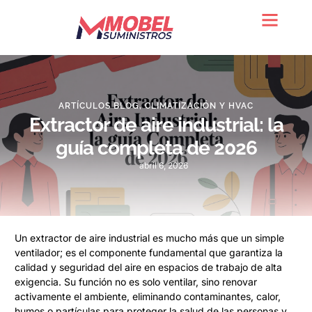
Quienes somos
ARTÍCULOS BLOG
,
CLIMATIZACIÓN Y HVAC
Extractor de aire industrial: la
guía completa de 2026
abril 6, 2026
Un extractor de aire industrial es mucho más que un simple
ventilador; es el componente fundamental que garantiza la
calidad y seguridad del aire en espacios de trabajo de alta
exigencia. Su función no es solo ventilar, sino renovar
activamente el ambiente, eliminando contaminantes, calor,
humos o partículas para proteger la salud de las personas y