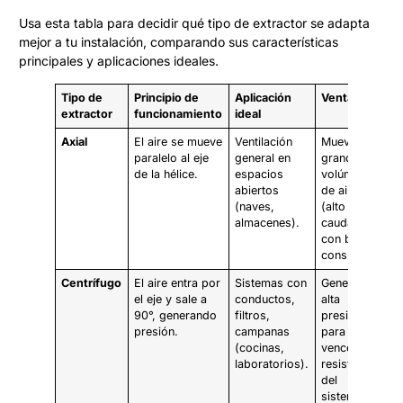
Usa esta tabla para decidir qué tipo de extractor se adapta
mejor a tu instalación, comparando sus características
principales y aplicaciones ideales.
Tipo de
Principio de
Aplicación
Ventajas
L
extractor
funcionamiento
ideal
Axial
El aire se mueve
Ventilación
Mueve
I
paralelo al eje
general en
grandes
su
de la hélice.
espacios
volúmenes
p
abiertos
de aire
(
(naves,
(alto
ca
almacenes).
caudal)
con bajo
consumo.
Centrífugo
El aire entra por
Sistemas con
Genera
M
el eje y sale a
conductos,
alta
c
90°, generando
filtros,
presión
ai
presión.
campanas
para
c
(cocinas,
vencer la
co
laboratorios).
resistencia
d
del
si
sistema.