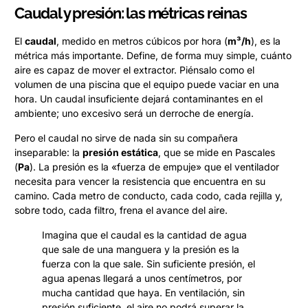
Caudal y presión: las métricas reinas
El
caudal
, medido en metros cúbicos por hora (
m³/h
), es la
métrica más importante. Define, de forma muy simple, cuánto
aire es capaz de mover el extractor. Piénsalo como el
volumen de una piscina que el equipo puede vaciar en una
hora. Un caudal insuficiente dejará contaminantes en el
ambiente; uno excesivo será un derroche de energía.
Pero el caudal no sirve de nada sin su compañera
inseparable: la
presión estática
, que se mide en Pascales
(
Pa
). La presión es la «fuerza de empuje» que el ventilador
necesita para vencer la resistencia que encuentra en su
camino. Cada metro de conducto, cada codo, cada rejilla y,
sobre todo, cada filtro, frena el avance del aire.
Imagina que el caudal es la cantidad de agua
que sale de una manguera y la presión es la
fuerza con la que sale. Sin suficiente presión, el
agua apenas llegará a unos centímetros, por
mucha cantidad que haya. En ventilación, sin
presión suficiente, el aire no podrá superar la