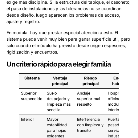
exige más disciplina. Si la estructura del tabique, el casoneto,
el paso de instalaciones y las tolerancias no se coordinan
desde diseño, luego aparecen los problemas de acceso,
ajuste y registro.
En modular hay que prestar especial atención a esto. El
sistema puede venir muy bien para ganar superficie útil, pero
solo cuando el módulo ha previsto desde origen espesores,
rigidización y encuentros.
Un criterio rápido para elegir familia
Sistema
Ventaja
Riesgo
Encaje
principal
principal
habitual
Superior
Suelo
Anclaje
Hospitalario,
suspendido
despejado y
superior mal
oficinas,
limpieza más
resuelto
modular
sencilla
interior
Inferior
Mayor
Interferencia
Puertas
estabilidad
con limpieza y
pesadas,
para hojas
tránsito
servicio,
exigentes
industrial