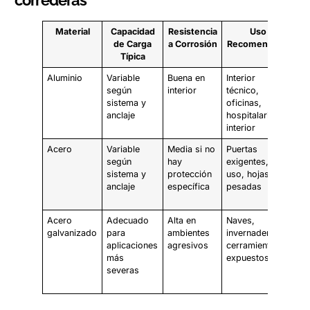
correderas
Material
Capacidad
Resistencia
Uso
Co
de Carga
a Corrosión
Recomendado
Típica
Aluminio
Variable
Buena en
Interior
Re
según
interior
técnico,
del
sistema y
oficinas,
ca
anclaje
hospitalario
ca
interior
Acero
Variable
Media si no
Puertas
Ma
según
hay
exigentes, alto
ro
sistema y
protección
uso, hojas
at
anclaje
específica
pesadas
am
hú
Acero
Adecuado
Alta en
Naves,
El
galvanizado
para
ambientes
invernaderos,
re
aplicaciones
agresivos
cerramientos
pr
más
expuestos
ro
severas
fr
ox