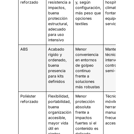
reforzado
resistencia a
y, según
hospitalaria,
impactos,
configuración,
climatización,
buena
más peso que
fontanería,
protección
opciones
equipos de
estructural,
textiles
servicio
adecuado
para uso
intensivo
ABS
Acabado
Menor
Mantenimiento
rígido y
conveniencia
técnico, kits de
ordenado,
en entornos
intervención
buena
de golpeo
controlada, uso
presencia
continuo
semi-intensivo
para kits
frente a
definidos
soluciones
más robustas
Poliéster
Flexibilidad,
Menor
Técnicos
reforzado
portabilidad,
protección
móviles,
buena
absoluta
herramientas
organización
frente a
manuales
accesible,
impactos
frecuentes,
mayor vida
fuertes si el
acceso rápido
útil en
contenido es
ciertos
delicado