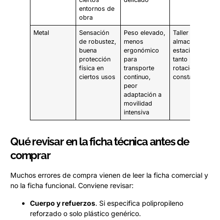
entornos de
obra
Metal
Sensación
Peso elevado,
Taller fijo,
de robustez,
menos
almacenamient
buena
ergonómico
estacionario, n
protección
para
tanto para
física en
transporte
rotación
ciertos usos
continuo,
constante
peor
adaptación a
movilidad
intensiva
Qué revisar en la ficha técnica antes de
comprar
Muchos errores de compra vienen de leer la ficha comercial y
no la ficha funcional. Conviene revisar:
Cuerpo y refuerzos
. Si especifica polipropileno
reforzado o solo plástico genérico.