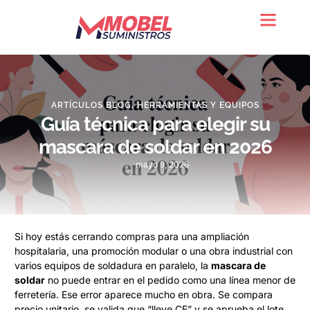
Quienes somos
ARTÍCULOS BLOG
,
HERRAMIENTAS Y EQUIPOS
Guía técnica para elegir su
mascara de soldar en 2026
mayo 9, 2026
Si hoy estás cerrando compras para una ampliación
hospitalaria, una promoción modular o una obra industrial con
varios equipos de soldadura en paralelo, la
mascara de
soldar
no puede entrar en el pedido como una línea menor de
ferretería. Ese error aparece mucho en obra. Se compara
precio unitario, se valida que “lleve CE” y se aprueba el lote.