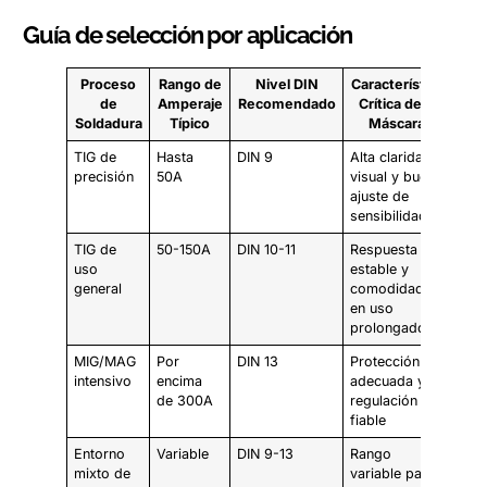
Guía de selección por aplicación
Proceso
Rango de
Nivel DIN
Característica
de
Amperaje
Recomendado
Crítica de la
Soldadura
Típico
Máscara
TIG de
Hasta
DIN 9
Alta claridad
precisión
50A
visual y buen
ajuste de
sensibilidad
TIG de
50-150A
DIN 10-11
Respuesta
uso
estable y
general
comodidad
en uso
prolongado
MIG/MAG
Por
DIN 13
Protección
intensivo
encima
adecuada y
de 300A
regulación
fiable
Entorno
Variable
DIN 9-13
Rango
mixto de
variable para