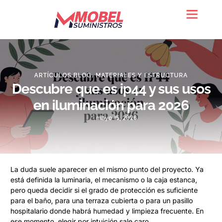
Quienes somos
ARTÍCULOS BLOG
,
MATERIALES Y ESTRUCTURA
Descubre que es ip44 y sus usos
en iluminación para 2026
mayo 15, 2026
La duda suele aparecer en el mismo punto del proyecto. Ya
está definida la luminaria, el mecanismo o la caja estanca,
pero queda decidir si el grado de protección es suficiente
para el baño, para una terraza cubierta o para un pasillo
hospitalario donde habrá humedad y limpieza frecuente. En
ese momento, elegir por intuición sale caro.