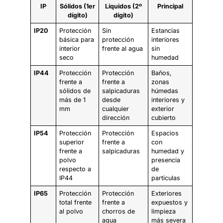
IP
Sólidos (1er
Líquidos (2º
Principal
dígito)
dígito)
IP20
Protección
Sin
Estancias
básica para
protección
interiores
interior
frente al agua
sin
seco
humedad
IP44
Protección
Protección
Baños,
frente a
frente a
zonas
sólidos de
salpicaduras
húmedas
más de 1
desde
interiores y
mm
cualquier
exterior
dirección
cubierto
IP54
Protección
Protección
Espacios
superior
frente a
con
frente a
salpicaduras
humedad y
polvo
presencia
respecto a
de
IP44
partículas
IP65
Protección
Protección
Exteriores
total frente
frente a
expuestos y
al polvo
chorros de
limpieza
agua
más severa