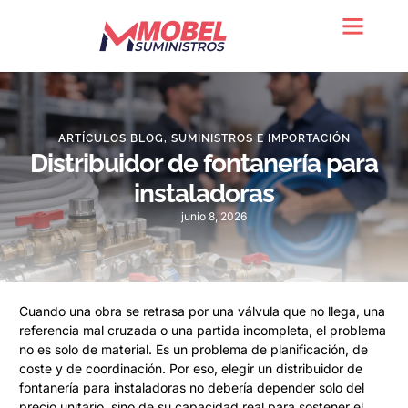
Quienes somos
ARTÍCULOS BLOG
,
SUMINISTROS E IMPORTACIÓN
Distribuidor de fontanería para
instaladoras
junio 8, 2026
Cuando una obra se retrasa por una válvula que no llega, una
referencia mal cruzada o una partida incompleta, el problema
no es solo de material. Es un problema de planificación, de
coste y de coordinación. Por eso, elegir un distribuidor de
fontanería para instaladoras no debería depender solo del
precio unitario, sino de su capacidad real para sostener el