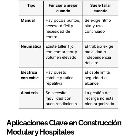
Tipo
Funciona mejor
Suele fallar
cuando
cuando
Manual
Hay pocos puntos,
Se exige ritmo
acceso difícil y
alto y uso
necesidad de
continuado
control
Neumática
Existe taller fijo
El trabajo exige
con compresor y
movilidad o
volumen elevado
independencia
del aire
Eléctrica
Hay puesto
El cable limita
con cable
estable y rutina
seguridad o
repetitiva
alcance
A batería
Se necesita
La gestión de
movilidad con
recarga no está
buen rendimiento
bien organizada
Aplicaciones Clave en Construcción
Modular y Hospitales