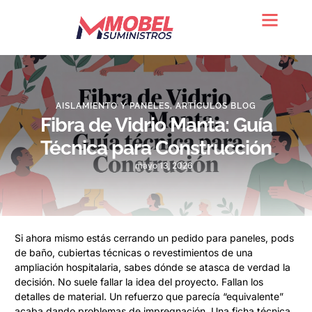
Quienes somos
AISLAMIENTO Y PANELES
,
ARTÍCULOS BLOG
Fibra de Vidrio Manta: Guía
Técnica para Construcción
mayo 13, 2026
Si ahora mismo estás cerrando un pedido para paneles, pods
de baño, cubiertas técnicas o revestimientos de una
ampliación hospitalaria, sabes dónde se atasca de verdad la
decisión. No suele fallar la idea del proyecto. Fallan los
detalles de material. Un refuerzo que parecía “equivalente”
acaba dando problemas de impregnación. Una ficha técnica