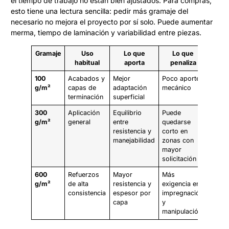
el tiempo de trabajo no están bien ajustados. Para compras,
esto tiene una lectura sencilla: pedir más gramaje del
necesario no mejora el proyecto por sí solo. Puede aumentar
merma, tiempo de laminación y variabilidad entre piezas.
Gramaje
Uso
Lo que
Lo que
habitual
aporta
penaliza
100
Acabados y
Mejor
Poco aporte
g/m²
capas de
adaptación
mecánico
terminación
superficial
300
Aplicación
Equilibrio
Puede
g/m²
general
entre
quedarse
resistencia y
corto en
manejabilidad
zonas con
mayor
solicitación
600
Refuerzos
Mayor
Más
g/m²
de alta
resistencia y
exigencia en
consistencia
espesor por
impregnación
capa
y
manipulación