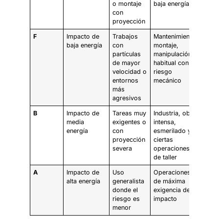
o montaje
baja energía
con
proyección
F
Impacto de
Trabajos
Mantenimiento,
baja energía
con
montaje,
partículas
manipulación
de mayor
habitual con
velocidad o
riesgo
entornos
mecánico
más
agresivos
B
Impacto de
Tareas muy
Industria, obra
media
exigentes o
intensa,
energía
con
esmerilado y
proyección
ciertas
severa
operaciones
de taller
A
Impacto de
Uso
Operaciones
alta energía
generalista
de máxima
donde el
exigencia de
riesgo es
impacto
menor